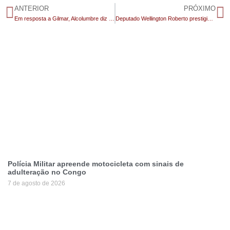
ANTERIOR
PRÓXIMO
Em resposta a Gilmar, Alcolumbre diz que Parlamento está ‘tomando providências’ contra decisões monocráticas
Deputado Wellington Roberto prestigia os 72 anos de Uiraúna ao lado da prefeita Leninha Romão
Polícia Militar apreende motocicleta com sinais de
adulteração no Congo
7 de agosto de 2026