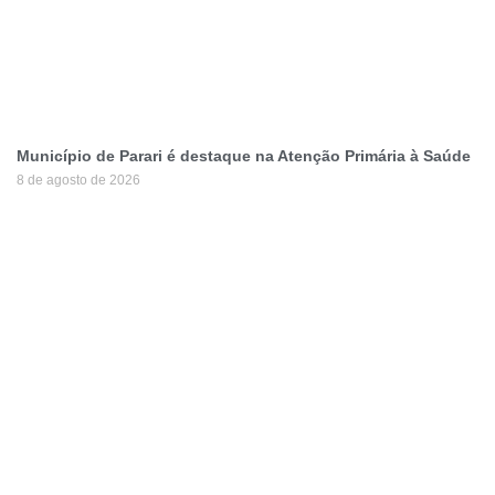
Município de Parari é destaque na Atenção Primária à Saúde
8 de agosto de 2026