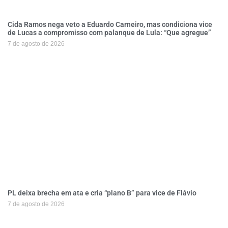
Cida Ramos nega veto a Eduardo Carneiro, mas condiciona vice
de Lucas a compromisso com palanque de Lula: “Que agregue”
7 de agosto de 2026
PL deixa brecha em ata e cria “plano B” para vice de Flávio
7 de agosto de 2026