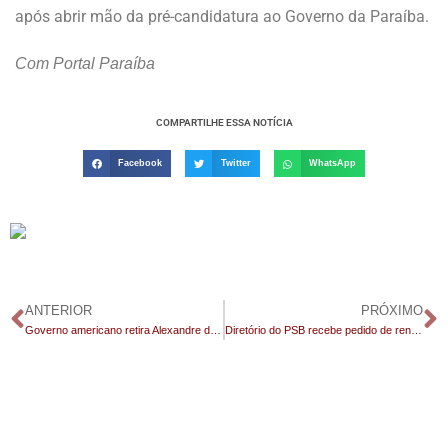
após abrir mão da pré-candidatura ao Governo da Paraíba.
Com Portal Paraíba
COMPARTILHE ESSA NOTÍCIA
Facebook
Twitter
WhatsApp
ANTERIOR
PRÓXIMO
Governo americano retira Alexandre de Moraes e esposa da lista da lei Magnitsky
Diretório do PSB recebe pedido de renúncia de Leo Bezerra à presidência municipal