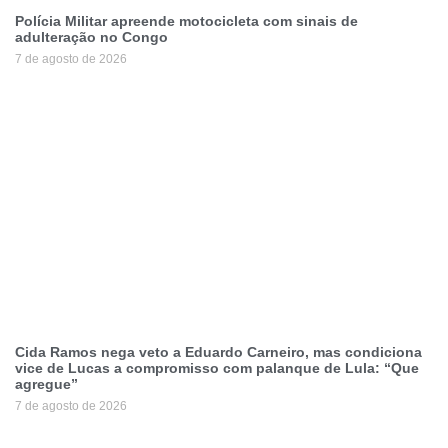
Polícia Militar apreende motocicleta com sinais de
adulteração no Congo
7 de agosto de 2026
Cida Ramos nega veto a Eduardo Carneiro, mas condiciona
vice de Lucas a compromisso com palanque de Lula: “Que
agregue”
7 de agosto de 2026