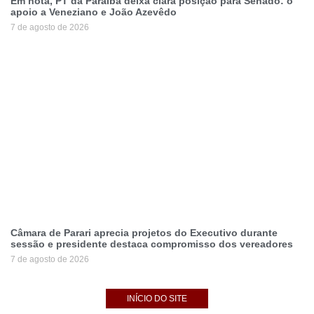
Em nota, PT da Paraíba deixa clara posição para Senado: o
apoio a Veneziano e João Azevêdo
7 de agosto de 2026
Câmara de Parari aprecia projetos do Executivo durante
sessão e presidente destaca compromisso dos vereadores
7 de agosto de 2026
INÍCIO DO SITE