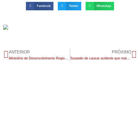
Facebook
Twitter
WhatsApp
ANTERIOR
PRÓXIMO
Ministério de Desenvolvimento Regional reconhece situação de emergência em 13 municípios da Paraíba; veja as cidades do Cariri na lista
Suspeito de causar acidente que matou pai e filho se apresenta à Polícia Civil em Campina Grande