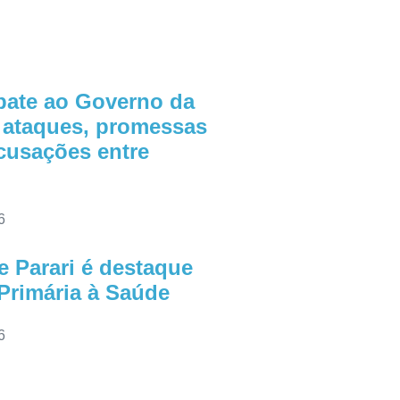
bate ao Governo da
 ataques, promessas
acusações entre
6
e Parari é destaque
Primária à Saúde
6