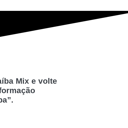
íba Mix e volte
nformação
ba”.