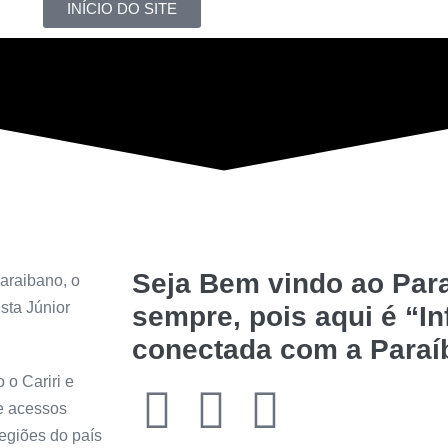
INÍCIO DO SITE
Seja Bem vindo ao Para
araibano, o
sta Júnior
sempre, pois aqui é “I
conectada com a Paraí
 o Cariri e
de acessos
regiões do país