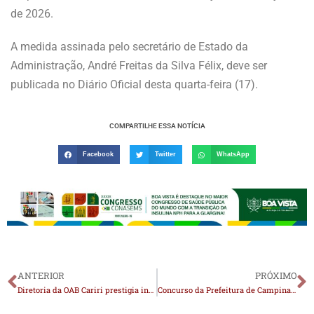
de 2026.
A medida assinada pelo secretário de Estado da
Administração, André Freitas da Silva Félix, deve ser
publicada no Diário Oficial desta quarta-feira (17).
COMPARTILHE ESSA NOTÍCIA
Facebook
Twitter
WhatsApp
ANTERIOR
PRÓXIMO
Diretoria da OAB Cariri prestigia inauguração da nova sede da OAB-PB, em João Pessoa
Concurso da Prefeitura de Campina Grande prorroga inscrições até 13 de julho