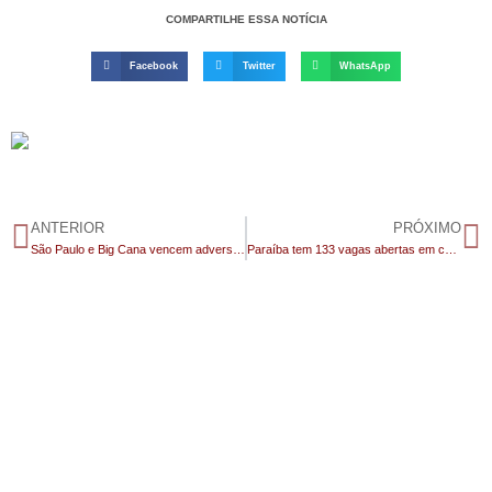
COMPARTILHE ESSA NOTÍCIA
Facebook
Twitter
WhatsApp
ANTERIOR
PRÓXIMO
São Paulo e Big Cana vencem adversários e largam na frente na busca pela vaga na grande final da Copa Integração de Futebol 2025
Paraíba tem 133 vagas abertas em concursos com salários que passam de R$ 4,5 mil