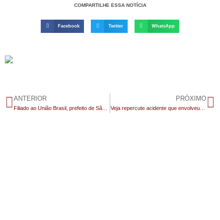
COMPARTILHE ESSA NOTÍCIA
Facebook
Twitter
WhatsApp
ANTERIOR
PRÓXIMO
Filiado ao União Brasil, prefeito de São João do Cariri declara apoio a João Azevedo para o Senado
Veja repercute acidente que envolveu Efraim: “Se fosse um metro a mais para um lado seria fatal”