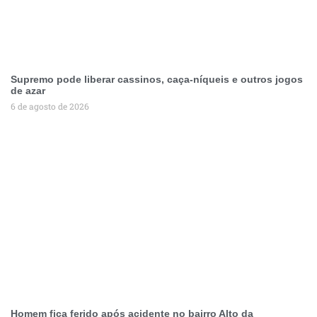
Supremo pode liberar cassinos, caça-níqueis e outros jogos
de azar
6 de agosto de 2026
Homem fica ferido após acidente no bairro Alto da