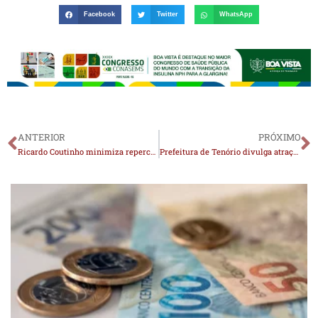
Facebook
Twitter
WhatsApp
ANTERIOR
PRÓXIMO
Ricardo Coutinho minimiza repercussão de encontro com Cícero Lucena: “Cumprimento civilizado, nada mais do que isso”
Prefeitura de Tenório divulga atrações do 5º Motocross com shows de Forró Pegado, Collo de Menina e Dois Corações