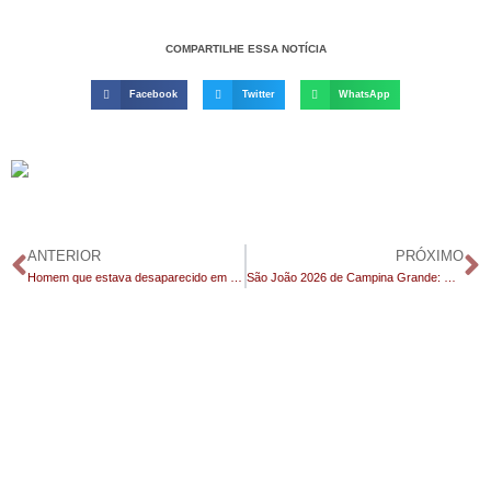
COMPARTILHE ESSA NOTÍCIA
Facebook
Twitter
WhatsApp
ANTERIOR
PRÓXIMO
Homem que estava desaparecido em Monteiro é encontrado e tranquiliza familiares
São João 2026 de Campina Grande: mais de 50 foram presos por reconhecimento facial com IA