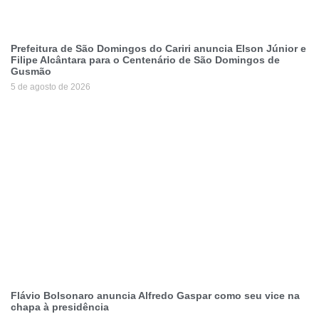
Prefeitura de São Domingos do Cariri anuncia Elson Júnior e
Filipe Alcântara para o Centenário de São Domingos de
Gusmão
5 de agosto de 2026
Flávio Bolsonaro anuncia Alfredo Gaspar como seu vice na
chapa à presidência