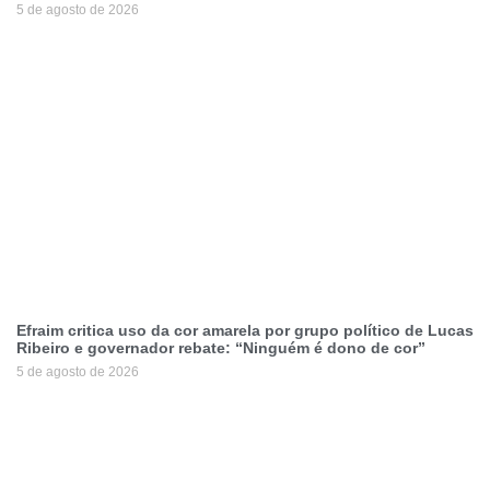
5 de agosto de 2026
Efraim critica uso da cor amarela por grupo político de Lucas
Ribeiro e governador rebate: “Ninguém é dono de cor”
5 de agosto de 2026