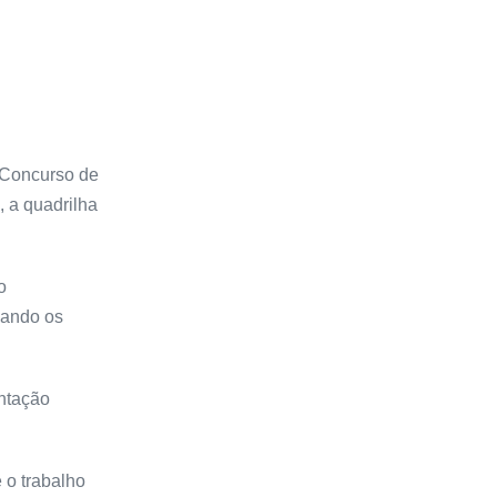
o Concurso de
 a quadrilha
o
vando os
entação
 o trabalho