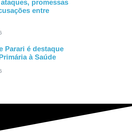
 ataques, promessas
acusações entre
6
e Parari é destaque
Primária à Saúde
6