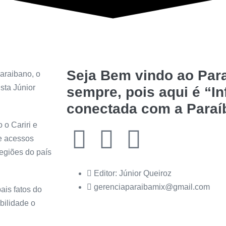
Seja Bem vindo ao Para
araibano, o
sta Júnior
sempre, pois aqui é “I
conectada com a Paraí
 o Cariri e
de acessos
regiões do país
Editor: Júnior Queiroz
gerenciaparaibamix@gmail.com
ais fatos do
bilidade o