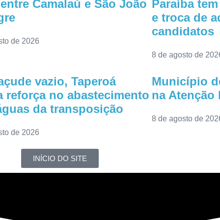
entre Camalaú e São João
Paraíba tem
gre
e troca de 
candidatos
sto de 2026
8 de agosto de 202
çude vazio, Taperoá
Município d
 reforça no abastecimento
na Atenção 
guas da transposição
8 de agosto de 202
sto de 2026
INÍCIO DO SITE