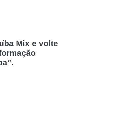
íba Mix e volte
nformação
ba”.