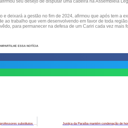
 reafirmou seu desejo de disputar uma cadeira na Assembleia Leg
 e deixará a gestão no fim de 2024, afirmou que após tem a ex
ade ao trabalho que vem desenvolvendo em favor de toda região
êdo, para permanecer na defesa de um Cariri cada vez mais fo
MPARTILHE ESSA NOTÍCIA
Com vagas no Cariri, processo seletivo da UFCG tem 32 vagas para professores substitutos em seis campi
Justiça da Paraíba mantém condenação de ho