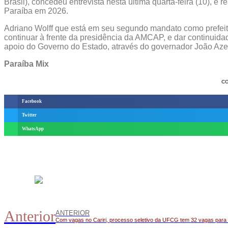
Brasil), concedeu entrevista nesta última quarta-feira (10), e
Paraíba em 2026.
Adriano Wolff que está em seu segundo mandato como prefeito
continuar à frente da presidência da AMCAP, e dar continuid
apoio do Governo do Estado, através do governador João Azev
Paraíba Mix
CO
Facebook
Twitter
WhatsApp
Anterior
ANTERIOR