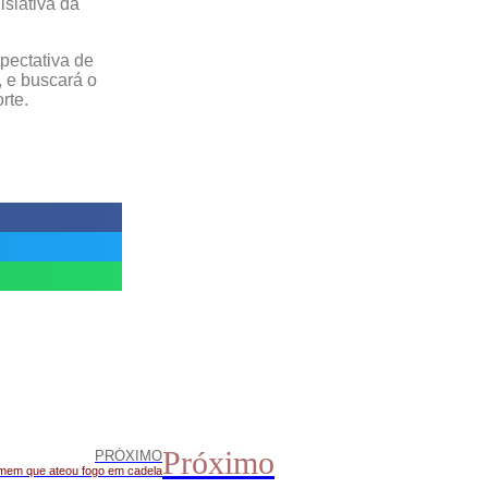
islativa da
pectativa de
, e buscará o
rte.
Próximo
PRÓXIMO
mem que ateou fogo em cadela