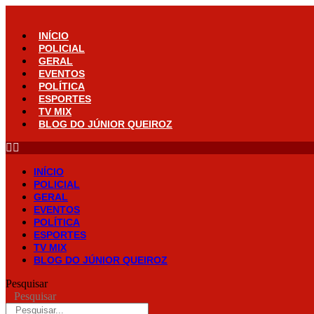
Ir
para
o
INÍCIO
conteúdo
POLICIAL
GERAL
EVENTOS
POLÍTICA
ESPORTES
TV MIX
BLOG DO JÚNIOR QUEIROZ
INÍCIO
POLICIAL
GERAL
EVENTOS
POLÍTICA
ESPORTES
TV MIX
BLOG DO JÚNIOR QUEIROZ
Pesquisar
Pesquisar