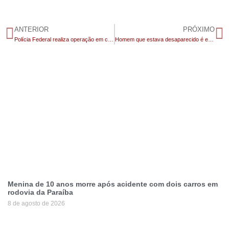
ANTERIOR
PRÓXIMO
Polícia Federal realiza operação em cidade do Cariri e em Campina Grande e prende gestores de criptomoedas
Homem que estava desaparecido é encontrado morto na zona rural de Juazeirinho
Menina de 10 anos morre após acidente com dois carros em
rodovia da Paraíba
8 de agosto de 2026