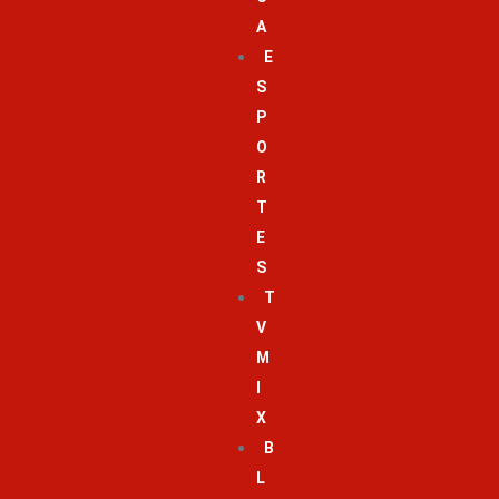
A
E
S
P
O
R
T
E
S
T
V
M
I
X
B
L