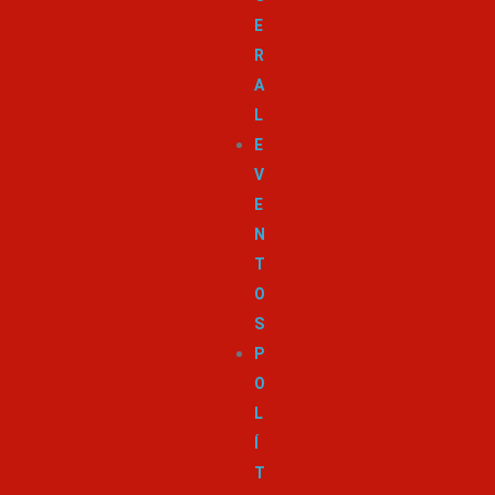
E
R
A
L
E
V
E
N
T
O
S
P
O
L
Í
T