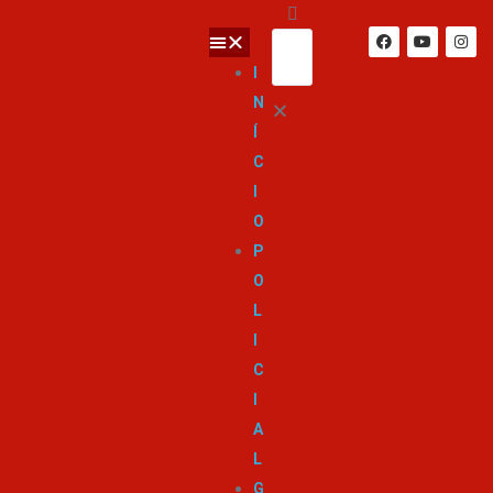
I
N
Í
C
I
O
P
O
L
I
C
I
A
L
G