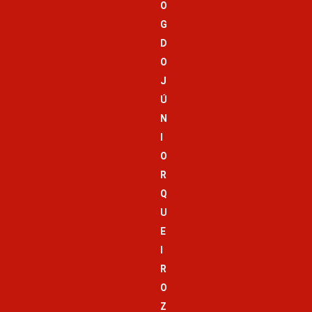
O
G
D
O
J
Ú
N
I
O
R
Q
U
E
I
R
O
Z