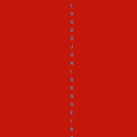
L
O
G
D
O
J
Ú
N
I
O
R
Q
U
E
I
R