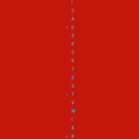
I
C
A
E
S
P
O
R
T
E
S
T
V
M
I
X
B