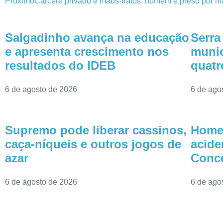
Próximo
Cárcere privado e maus-tratos: homem é preso por ma
Salgadinho avança na educação
Serra
e apresenta crescimento nos
munic
resultados do IDEB
quatr
6 de agosto de 2026
6 de ago
Supremo pode liberar cassinos,
Homem
caça-níqueis e outros jogos de
acide
azar
Conce
6 de agosto de 2026
6 de ago