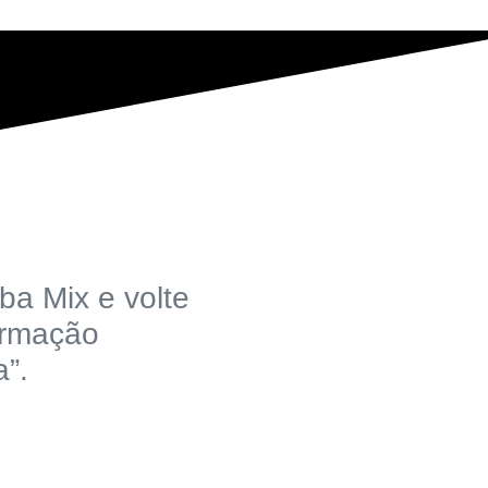
ba Mix e volte
ormação
”.