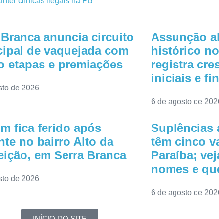
nter clínicas ilegais na PB
 Branca anuncia circuito
Assunção a
ipal de vaquejada com
histórico n
o etapas e premiações
registra cr
iniciais e fi
sto de 2026
6 de agosto de 202
 fica ferido após
Suplências 
nte no bairro Alto da
têm cinco v
ição, em Serra Branca
Paraíba; vej
nomes e que
sto de 2026
6 de agosto de 202
INÍCIO DO SITE