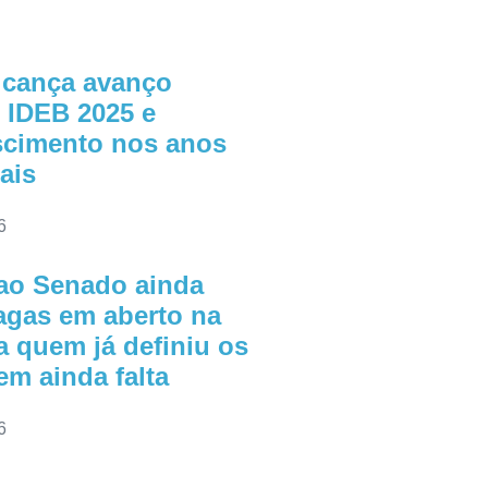
lcança avanço
o IDEB 2025 e
escimento nos anos
nais
6
ao Senado ainda
agas em aberto na
a quem já definiu os
m ainda falta
6