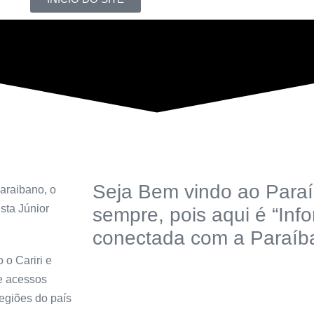
Seja Bem vindo ao Paraí
araibano, o
sta Júnior
sempre, pois aqui é “Inf
conectada com a Paraíba
 o Cariri e
de acessos
regiões do país