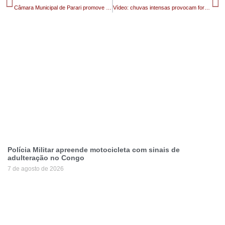
Câmara Municipal de Parari promove curso de capacitação em oratória para vereadores e funcionários
Vídeo: chuvas intensas provocam forte descida de água na Serra do Jatobá, em Serra Branca
Polícia Militar apreende motocicleta com sinais de
adulteração no Congo
7 de agosto de 2026