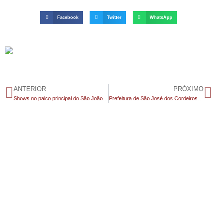
Facebook
Twitter
WhatsApp
ANTERIOR
PRÓXIMO
Shows no palco principal do São João em Sumé inicia neste sábado com Eliane e Cascavel; confira a programação
Prefeitura de São José dos Cordeiros emite orientação para a população evitar acender fogueiras em espaços urbanos