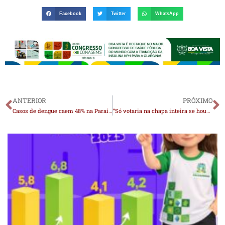
Facebook
Twitter
WhatsApp
ANTERIOR
PRÓXIMO
Casos de dengue caem 48% na Paraíba, mas ministro alerta para não ‘baixar a guarda’
“Só votaria na chapa inteira se houvesse critérios”, afirma Cícero Lucena ao rebater João sobre 2026