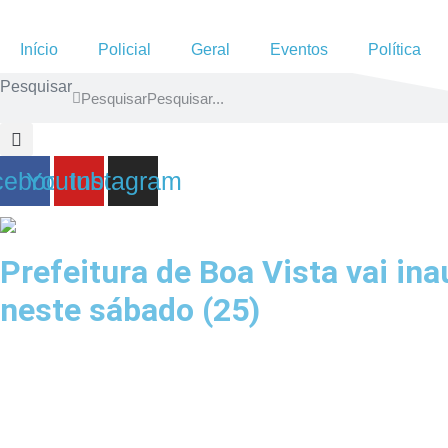
Ir
para
Início
Policial
Geral
Eventos
Política
o
Pesquisar
conteúdo
Pesquisar
cebook
Youtube
Instagram
Prefeitura de Boa Vista vai i
neste sábado (25)