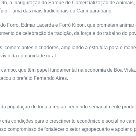
 das 9h, a inauguração do Parque de Comercialização de Animai
ípio – uma das mais tradicionais do Cariri paraibano.
do Forró, Edmar Lacerda e Forró Kibon, que prometem animar o
momento de celebração da tradição, da força e do trabalho do po
s, comerciantes e criadores, ampliando a estrutura para o man
vívio da comunidade rural.
 campo, que têm papel fundamental na economia de Boa Vista.
tacou o prefeito Fernando Aires.
o da população de toda a região, reunindo semanalmente produt
e cria condições para o crescimento econômico e social no ca
o compromisso de fortalecer o setor agropecuário e apoiar o pe