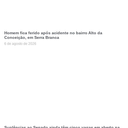
Homem fica ferido após acidente no bairro Alto da
Conceição, em Serra Branca
6 de agosto de 2026
Suplências ao Senado ainda têm cinco vagas em aberto na