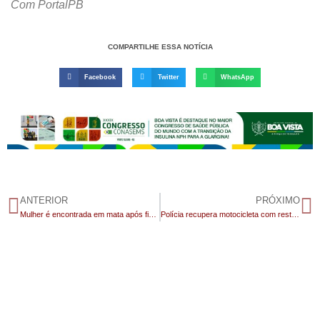
Com PortalPB
COMPARTILHE ESSA NOTÍCIA
Facebook
Twitter
WhatsApp
ANTERIOR
PRÓXIMO
Mulher é encontrada em mata após ficar 20 dias desaparecida, no Agreste da Paraíba
Polícia recupera motocicleta com restrição de roubo/furto em Barra de São Miguel