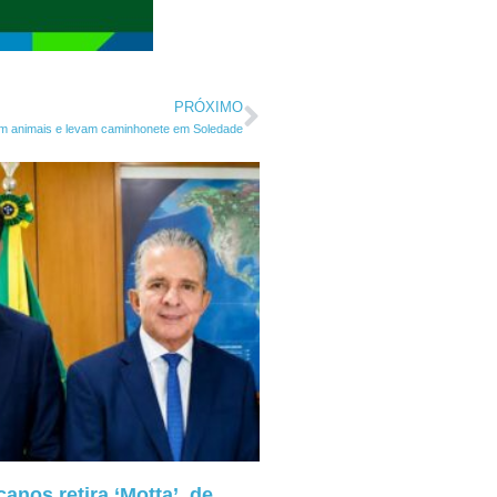
PRÓXIMO
am animais e levam caminhonete em Soledade
anos retira ‘Motta’, de