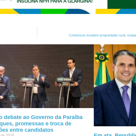
Criminosos invadem propriedade rural, roub
o debate ao Governo da Paraíba
ques, promessas e troca de
ões entre candidatos
Em ata, Republic
o de 2026