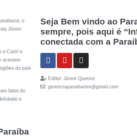
Seja Bem vindo ao Para
araibano, o
sta Júnior
sempre, pois aqui é “I
conectada com a Paraí
 o Cariri e
de acessos
regiões do país
Editor: Júnior Queiroz
gerenciaparaibamix@gmail.com
ais fatos do
bilidade o
Paraíba