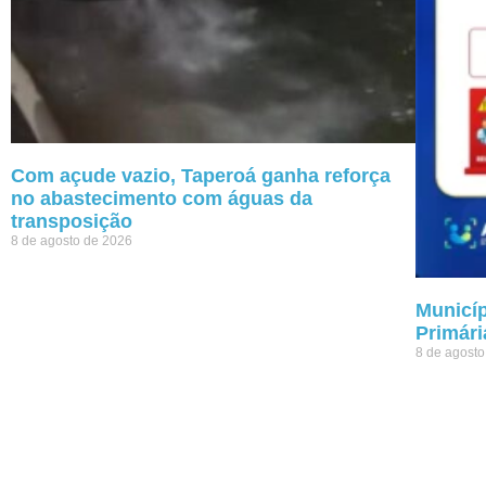
Com açude vazio, Taperoá ganha reforça
no abastecimento com águas da
transposição
8 de agosto de 2026
Municíp
Primári
8 de agost