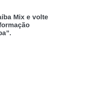
íba Mix e volte
nformação
ba”.