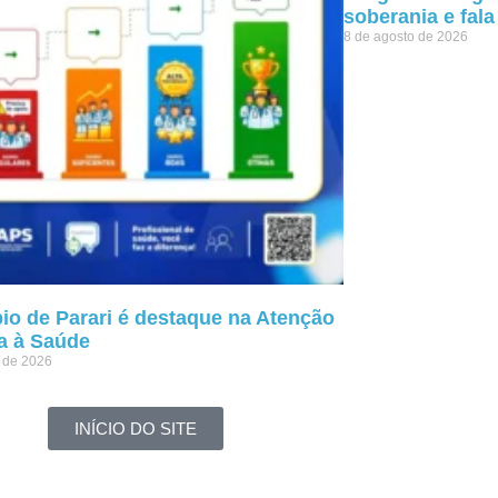
soberania e fal
8 de agosto de 2026
io de Parari é destaque na Atenção
a à Saúde
o de 2026
INÍCIO DO SITE