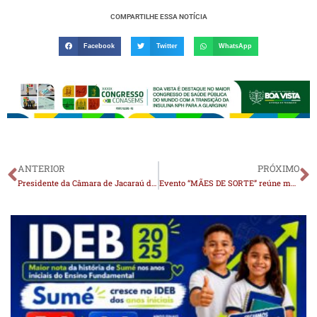
COMPARTILHE ESSA NOTÍCIA
Facebook
Twitter
WhatsApp
ANTERIOR
PRÓXIMO
Presidente da Câmara de Jacaraú diz que mulher deveria apanhar e depois pede desculpas
Evento “MÃES DE SORTE” reúne multidão em Juazeirinho com milhares de mães e entrega histórica de prêmios