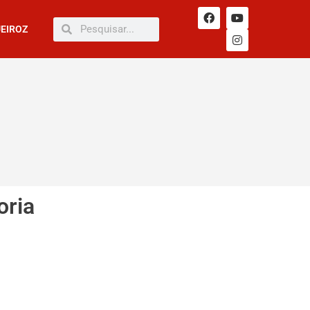
UEIROZ
oria