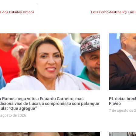
es dos Estados Unidos
Luiz Couto destina R$ 1 mi
a Ramos nega veto a Eduardo Carneiro, mas
PL deixa brech
diciona vice de Lucas a compromisso com palanque
Flávio
Lula: “Que agregue”
7 de agosto de 
 agosto de 2026