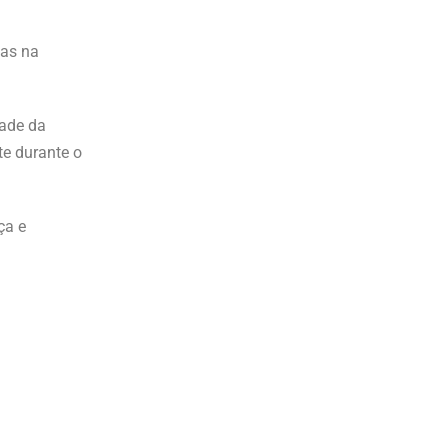
ias na
dade da
te durante o
ça e