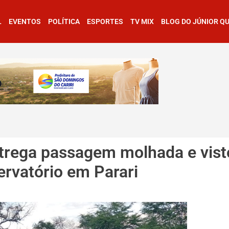
L
EVENTOS
POLÍTICA
ESPORTES
TV MIX
BLOG DO JÚNIOR Q
ntrega passagem molhada e vist
ervatório em Parari