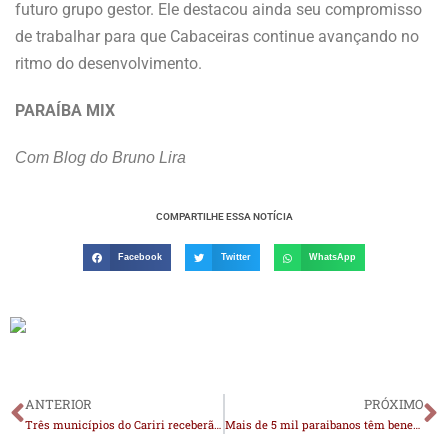
futuro grupo gestor. Ele destacou ainda seu compromisso
de trabalhar para que Cabaceiras continue avançando no
ritmo do desenvolvimento.
PARAÍBA MIX
Com Blog do Bruno Lira
COMPARTILHE ESSA NOTÍCIA
Facebook
Twitter
WhatsApp
ANTERIOR
PRÓXIMO
Três municípios do Cariri receberão novos carros-pipa da Codevasf para enfrentamento da crise hídrica na Paraíba
Mais de 5 mil paraibanos têm benefício BPC bloqueado; saiba como desbloquear