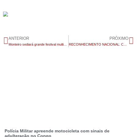
ANTERIOR
PRÓXIMO
Monteiro sediará grande festival multicultural em celebração aos seis anos do Podcast Nordestino
RECONHECIMENTO NACIONAL: Congo continua entre os municípios que estão no Mapa do Turismo Brasileiro e fortalece potencial turístico do município caririzeiro
Polícia Militar apreende motocicleta com sinais de
adulteração no Congo