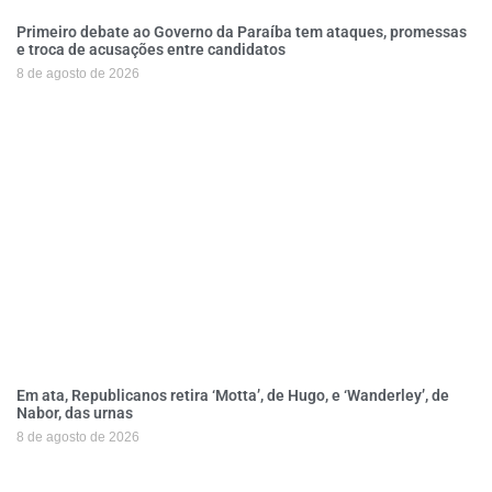
Primeiro debate ao Governo da Paraíba tem ataques, promessas
e troca de acusações entre candidatos
8 de agosto de 2026
Em ata, Republicanos retira ‘Motta’, de Hugo, e ‘Wanderley’, de
Nabor, das urnas
8 de agosto de 2026