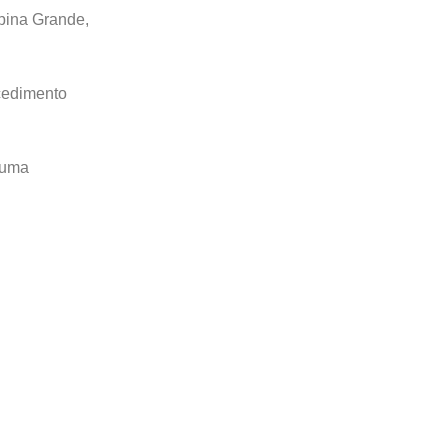
mpina Grande,
ocedimento
 uma