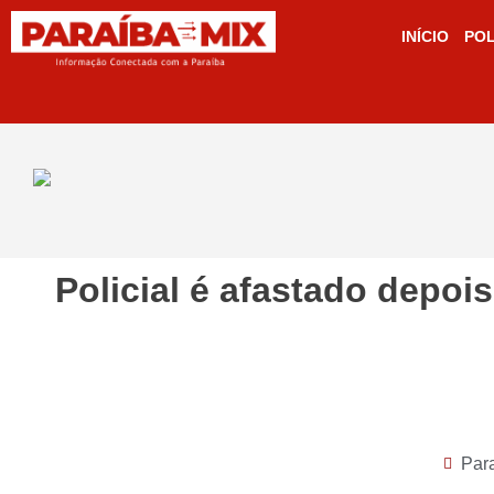
INÍCIO
POL
Policial é afastado depo
Par