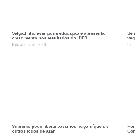
Salgadinho avança na educação e apresenta
Ser
crescimento nos resultados do IDEB
vaq
6 de agosto de 2026
6 de
Supremo pode liberar cassinos, caça-níqueis e
Hom
outros jogos de azar
Con