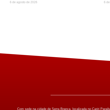
6 de agosto de 2026
6 de
Com sede na cidade de Serra Branca, localizada no Cariri Paraib