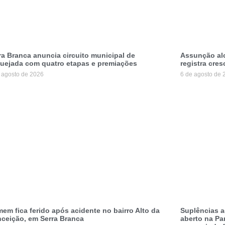
ra Branca anuncia circuito municipal de
Assunção alc
uejada com quatro etapas e premiações
registra cres
 agosto de 2026
6 de agosto de 
em fica ferido após acidente no bairro Alto da
Suplências a
ceição, em Serra Branca
aberto na Pa