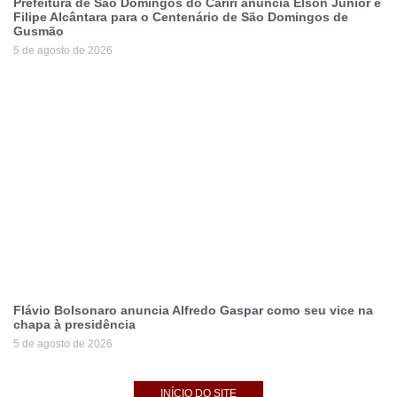
Prefeitura de São Domingos do Cariri anuncia Elson Júnior e
Filipe Alcântara para o Centenário de São Domingos de
Gusmão
5 de agosto de 2026
Flávio Bolsonaro anuncia Alfredo Gaspar como seu vice na
chapa à presidência
5 de agosto de 2026
INÍCIO DO SITE