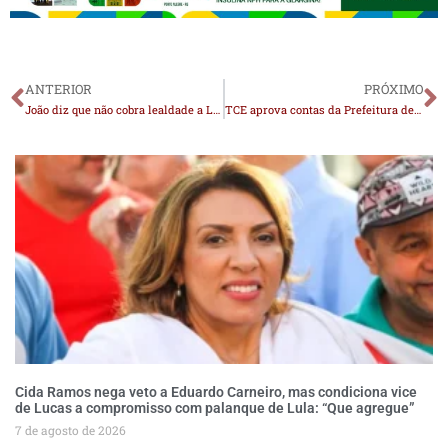
ANTERIOR
PRÓXIMO
João diz que não cobra lealdade a Leo: ‘Só anda comigo quem quer estar junto’
TCE aprova contas da Prefeitura de Santo André referentes ao exercício de 2024; prefeito Edglei comemora
Cida Ramos nega veto a Eduardo Carneiro, mas condiciona vice
de Lucas a compromisso com palanque de Lula: “Que agregue”
7 de agosto de 2026