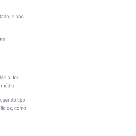
tado, e não
jam
Meia, foi
 médio.
 ser do tipo
efícios, como