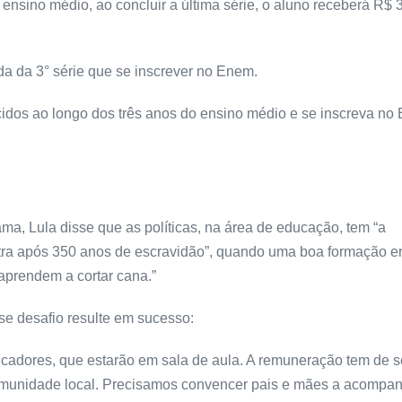
nsino médio, ao concluir a última série, o aluno receberá R$ 3
 da 3° série que se inscrever no Enem.
cidos ao longo dos três anos do ensino médio e se inscreva no
a, Lula disse que as políticas, na área de educação, tem “a
ntra após 350 anos de escravidão”, quando uma boa formação era
aprendem a cortar cana.”
se desafio resulte em sucesso:
cadores, que estarão em sala de aula. A remuneração tem de se
comunidade local. Precisamos convencer pais e mães a acompan