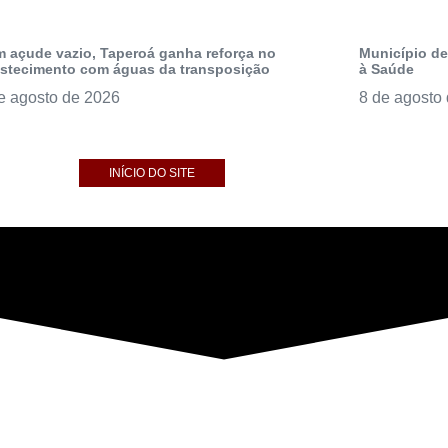
 açude vazio, Taperoá ganha reforça no
Município de
stecimento com águas da transposição
à Saúde
e agosto de 2026
8 de agosto
INÍCIO DO SITE