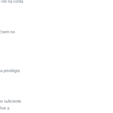
 mil na conta
 Enem no
 privilégio
r suficiente
har a