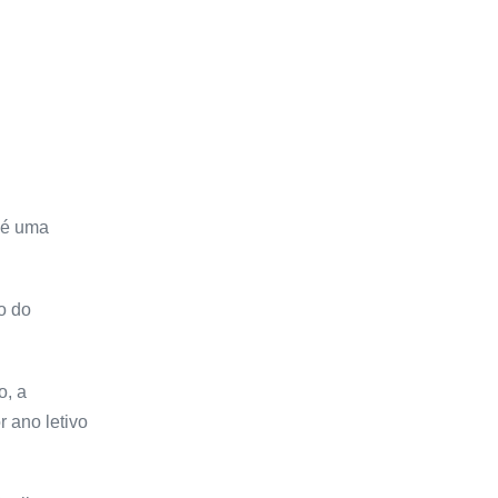
e é uma
o do
o, a
 ano letivo