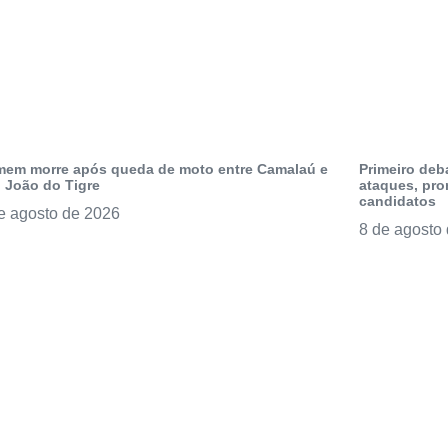
em morre após queda de moto entre Camalaú e
Primeiro deb
 João do Tigre
ataques, pro
candidatos
e agosto de 2026
8 de agosto