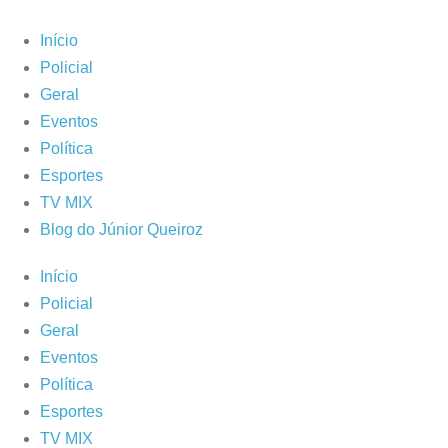
Ir
para
Início
o
Policial
conteúdo
Geral
Eventos
Política
Esportes
TV MIX
Blog do Júnior Queiroz
Início
Policial
Geral
Eventos
Política
Esportes
TV MIX