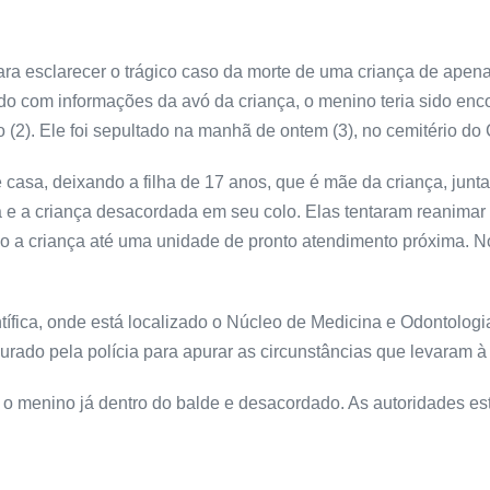
ara esclarecer o trágico caso da morte de uma criança de apena
o com informações da avó da criança, o menino teria sido enc
o (2). Ele foi sepultado na manhã de ontem (3), no cemitério do 
 casa, deixando a filha de 17 anos, que é mãe da criança, jun
ita e a criança desacordada em seu colo. Elas tentaram reanima
 a criança até uma unidade de pronto atendimento próxima. No 
ntífica, onde está localizado o Núcleo de Medicina e Odontologi
taurado pela polícia para apurar as circunstâncias que levaram 
 o menino já dentro do balde e desacordado. As autoridades es