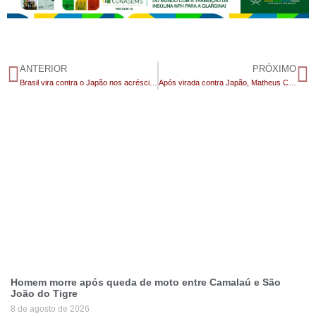
ANTERIOR
PRÓXIMO
Brasil vira contra o Japão nos acréscimos, vence por 2 a 1, e vai para as oitavas
Após virada contra Japão, Matheus Cunha fala em ‘orgulho nordestino’
Homem morre após queda de moto entre Camalaú e São
João do Tigre
8 de agosto de 2026