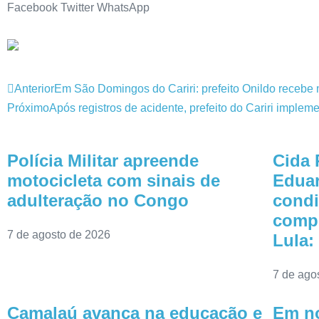
Facebook
Twitter
WhatsApp
Anterior
Em São Domingos do Cariri: prefeito Onildo recebe
Próximo
Após registros de acidente, prefeito do Cariri impleme
Polícia Militar apreende
Cida 
motocicleta com sinais de
Eduar
adulteração no Congo
condi
comp
7 de agosto de 2026
Lula:
7 de ago
Camalaú avança na educação e
Em no