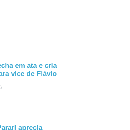
cha em ata e cria
ra vice de Flávio
6
arari aprecia