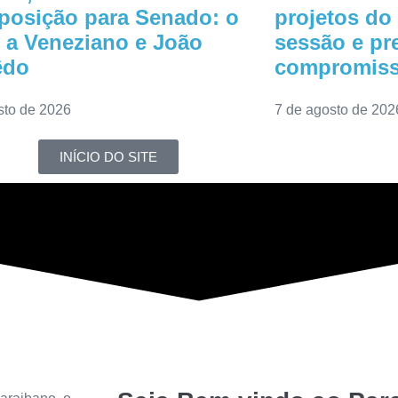
 posição para Senado: o
projetos do
 a Veneziano e João
sessão e pr
êdo
compromiss
sto de 2026
7 de agosto de 202
INÍCIO DO SITE