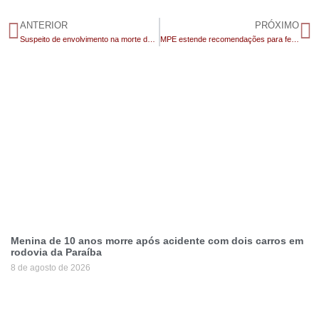
ANTERIOR
PRÓXIMO
Suspeito de envolvimento na morte do ex-delegado Walter dos Santos é preso na região do Cariri
MPE estende recomendações para festas juninas em Monteiro
Menina de 10 anos morre após acidente com dois carros em
rodovia da Paraíba
8 de agosto de 2026