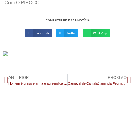
Com O PIPOCO
COMPARTILHE ESSA NOTÍCIA
Facebook
Twitter
WhatsApp
ANTERIOR
PRÓXIMO
Homem é preso e arma é apreendida após ameaças em festa na zona rural de Monteiro
Carnaval de Camalaú anuncia Pedrinho Pegação e Matheus Felipe para a segunda-feira de festa