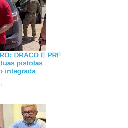
RO: DRACO E PRF
uas pistolas
o integrada
6