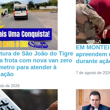
EM MONTEI
itura de São João do Tigre
apreendem d
a frota com nova van zero
durante açã
metro para atender à
lação
7 de agosto de 202
sto de 2026