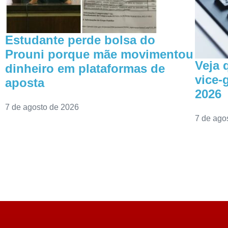
Estudante perde bolsa do
Prouni porque mãe movimentou
Veja 
dinheiro em plataformas de
vice-
aposta
2026
7 de agosto de 2026
7 de ago