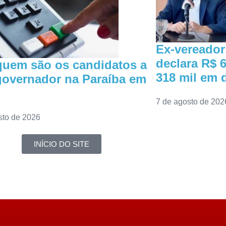
Ex-vereado
declara R$ 6
quem são os candidatos a
318 mil em 
governador na Paraíba em
7 de agosto de 202
sto de 2026
INÍCIO DO SITE