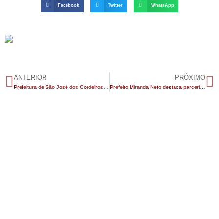
Facebook
Twitter
WhatsApp
ANTERIOR
PRÓXIMO
Prefeitura de São José dos Cordeiros entrega novos fardamentos à equipe do SAMU e reforça valorização dos profissionais de saúde
Prefeito Miranda Neto destaca parceria com Aguinaldo Ribeiro e investimentos de R$ 5 milhões para a saúde de Soledade