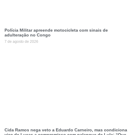
Polícia Militar apreende motocicleta com sinais de
adulteração no Congo
7 de agosto de 2026
Cida Ramos nega veto a Eduardo Carneiro, mas condiciona
vice de Lucas a compromisso com palanque de Lula: “Que