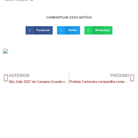
COMPARTILHE ESSA NOTÍCIA
Facebook
Twitter
WhatsApp
ANTERIOR
PRÓXIMO
São João 2027 de Campina Grande vai homenagear centenário de Ariano Suassuna
Prefeita Caririzeira compartilha conteúdo sobre “fogo amigo e problemas na gestão” e gera repercussão na política local