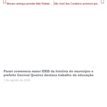
Moraes ameaça prender Aldo Rebelo durante depoimento no STF
São José dos Cordeiros promove grande Torneio de Futsal Feminino neste domingo e evento reunirá equipes de várias cidades da região
Parari comemora maior IDEB da história do município e
prefeito Genival Queiroz destaca trabalho da educação
7 de agosto de 2026