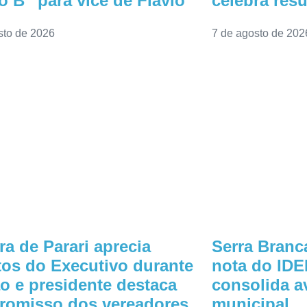
o B” para vice de Flávio
celebra res
sto de 2026
7 de agosto de 202
a de Parari aprecia
Serra Branc
tos do Executivo durante
nota do IDE
o e presidente destaca
consolida a
romisso dos vereadores
municipal