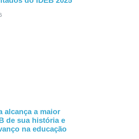
ultados do IDEB 2025
6
a alcança a maior
B de sua história e
vanço na educação