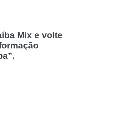
íba Mix e volte
nformação
ba”.