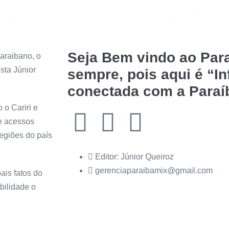
Seja Bem vindo ao Para
araibano, o
sta Júnior
sempre, pois aqui é “I
conectada com a Paraí
 o Cariri e
de acessos
regiões do país
Editor: Júnior Queiroz
gerenciaparaibamix@gmail.com
ais fatos do
bilidade o