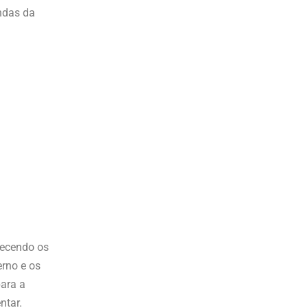
ndas da
hecendo os
erno e os
para a
ntar.