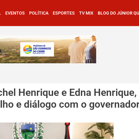
L
EVENTOS
POLÍTICA
ESPORTES
TV MIX
BLOG DO JÚNIOR Q
hel Henrique e Edna Henrique,
lho e diálogo com o governado