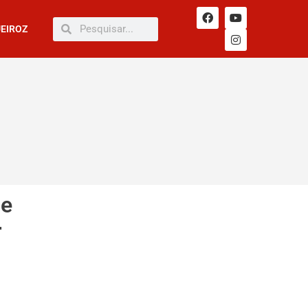
UEIROZ
 e
r