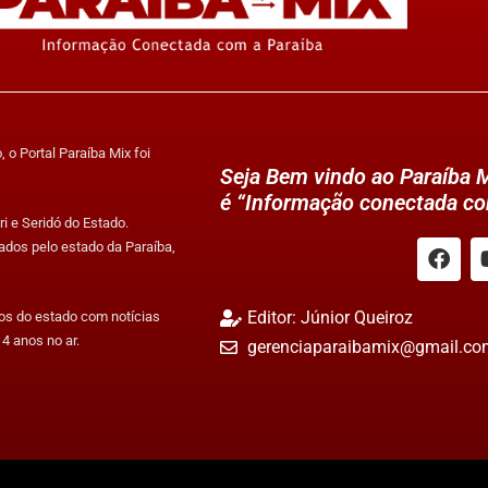
 o Portal Paraíba Mix foi
Seja Bem vindo ao Paraíba M
é “Informação conectada co
i e Seridó do Estado.
ados pelo estado da Paraíba,
Editor: Júnior Queiroz
tos do estado com notícias
4 anos no ar.
gerenciaparaibamix@gmail.co