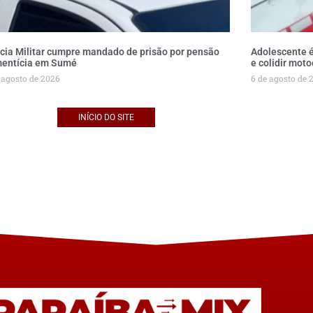
ícia Militar cumpre mandado de prisão por pensão
Adolescente é
mentícia em Sumé
e colidir mot
 agosto de 2026
6 de agosto de 
INÍCIO DO SITE