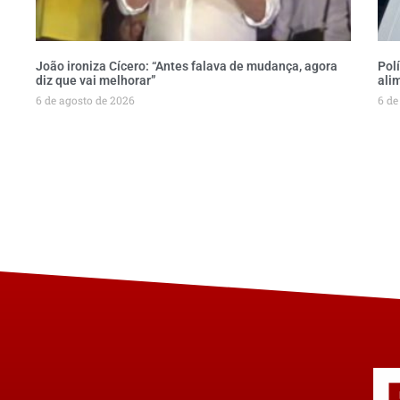
João ironiza Cícero: “Antes falava de mudança, agora
Pol
diz que vai melhorar”
ali
6 de agosto de 2026
6 de