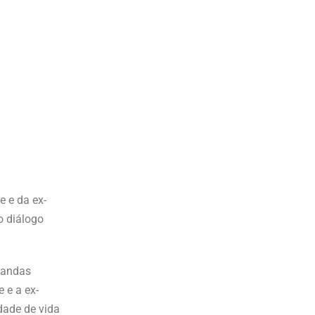
e e da ex-
o diálogo
mandas
 e a ex-
dade de vida