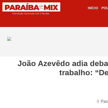
INÍCIO
POL
João Azevêdo adia debat
trabalho: “De
Par