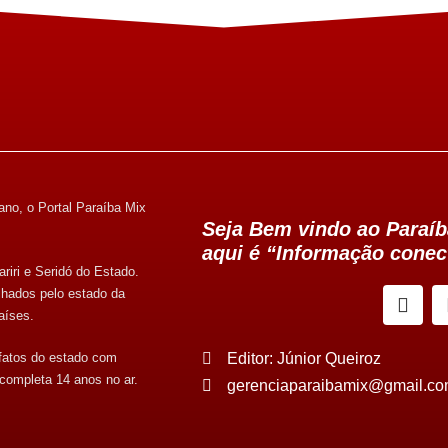
ano, o Portal Paraíba Mix
Seja Bem vindo ao Paraíb
aqui é “Informação conec
riri e Seridó do Estado.
lhados pelo estado da
aíses.
 fatos do estado com
Editor: Júnior Queiroz
 completa 14 anos no ar.
gerenciaparaibamix@gmail.c