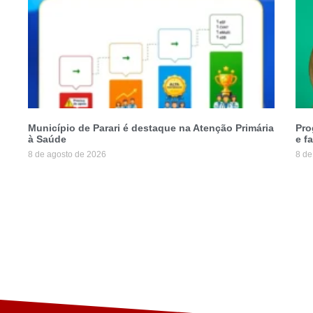
Município de Parari é destaque na Atenção Primária
Pro
à Saúde
e f
8 de agosto de 2026
8 de