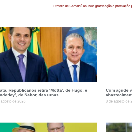
Prefeito de Camalaú anuncia gratificação e premiação
ata, Republicanos retira ‘Motta’, de Hugo, e
Com açude va
nderley’, de Nabor, das urnas
abastecimen
 agosto de 2026
8 de agosto de 