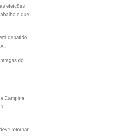
as eleições
trabalho e que
erá debatido
ou.
entregas do
, a Campina
 a
deve retornar