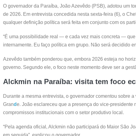
O governador da Paraíba, João Azevêdo (PSB), adotou um tom
de 2026. Em entrevista concedida nesta sexta-feira (6), o Ch
qualquer definição política será feita em conjunto com os part
“É uma possibilidade real — e cada vez mais concreta — que
internamente. Eu faço política em grupo. Não será decidido em
Azevêdo também ponderou que, embora 2026 esteja no horizon
governo. Segundo ele, o foco neste momento deve ser a gestão
Alckmin na Paraíba: visita tem foco 
Durante a mesma entrevista, o governador comentou sobre a v
Gran
d
e. João esclareceu que a presença do vice-presidente n
compromissos institucionais com o setor produtivo local.
“Pela agenda oficial, Alckmin não participará do Maior São 
em seguida”, explicou o governador.