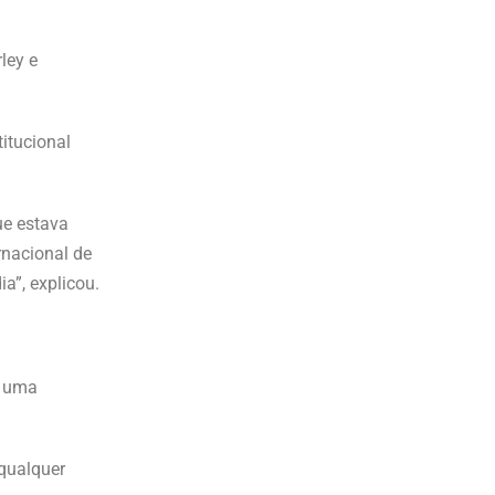
ley e
itucional
ue estava
rnacional de
”, explicou.
s uma
qualquer