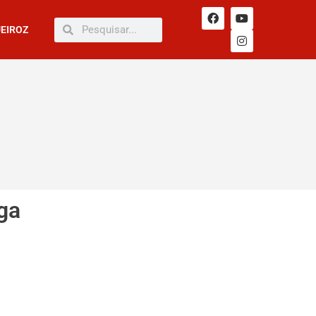
UEIROZ
ga