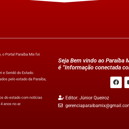
 o Portal Paraíba Mix foi
Seja Bem vindo ao Paraíba M
é “Informação conectada co
i e Seridó do Estado.
ados pelo estado da Paraíba,
Editor: Júnior Queiroz
tos do estado com notícias
4 anos no ar.
gerenciaparaibamix@gmail.co