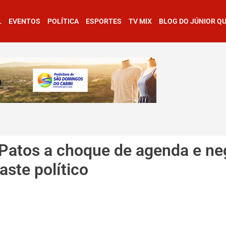
L
EVENTOS
POLÍTICA
ESPORTES
TV MIX
BLOG DO JÚNIOR Q
 Patos a choque de agenda e ne
aste político