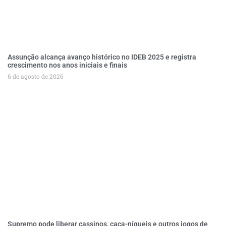
Assunção alcança avanço histórico no IDEB 2025 e registra
crescimento nos anos iniciais e finais
6 de agosto de 2026
Supremo pode liberar cassinos, caça-níqueis e outros jogos de