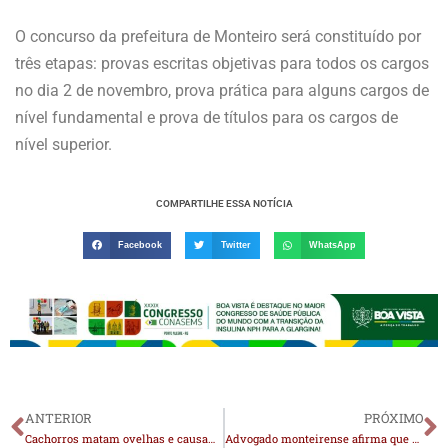
O concurso da prefeitura de Monteiro será constituído por
três etapas: provas escritas objetivas para todos os cargos
no dia 2 de novembro, prova prática para alguns cargos de
nível fundamental e prova de títulos para os cargos de
nível superior.
COMPARTILHE ESSA NOTÍCIA
Facebook
Twitter
WhatsApp
ANTERIOR
PRÓXIMO
Cachorros matam ovelhas e causam prejuízo a agricultor na zona rural de Monteiro
Advogado monteirense afirma que assistência de acusação está atenta: “Precisamos afirmar o valor das mulheres e respeitar a memória da vítima”