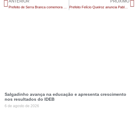
ANTERIOR
PRÓXIMO
Prefeito de Serra Branca comemora mais de 70% de aprovação de governo
Prefeito Felício Queiroz anuncia Pablo como atração do Festival do Mel em São José dos Cordeiros
Salgadinho avança na educação e apresenta crescimento
nos resultados do IDEB
6 de agosto de 2026