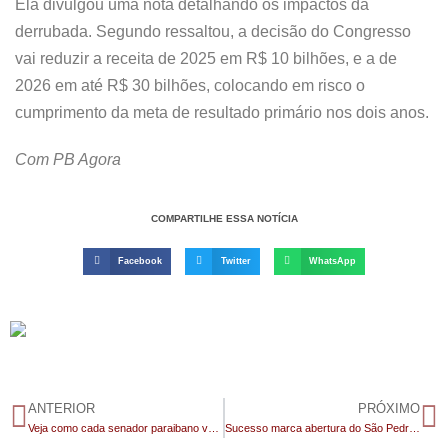
Ela divulgou uma nota detalhando os impactos da
derrubada. Segundo ressaltou, a decisão do Congresso
vai reduzir a receita de 2025 em R$ 10 bilhões, e a de
2026 em até R$ 30 bilhões, colocando em risco o
cumprimento da meta de resultado primário nos dois anos.
Com PB Agora
COMPARTILHE ESSA NOTÍCIA
Facebook
Twitter
WhatsApp
ANTERIOR
PRÓXIMO
Veja como cada senador paraibano votou no aumento do número de deputados
Sucesso marca abertura do São Pedro de São Vicente do Seridó com show religioso do Padre Fabrício Timóteo