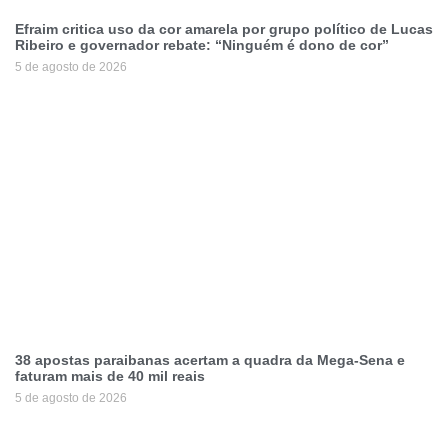
Efraim critica uso da cor amarela por grupo político de Lucas
Ribeiro e governador rebate: “Ninguém é dono de cor”
5 de agosto de 2026
38 apostas paraibanas acertam a quadra da Mega-Sena e
faturam mais de 40 mil reais
5 de agosto de 2026