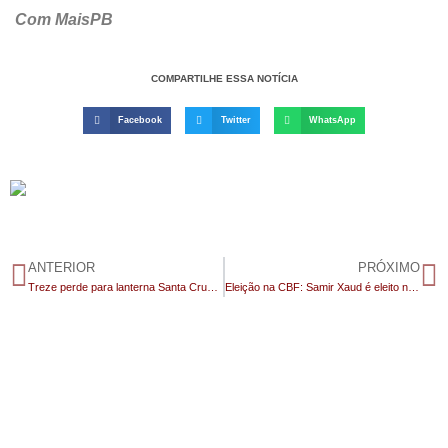
Com MaisPB
COMPARTILHE ESSA NOTÍCIA
Facebook
Twitter
WhatsApp
ANTERIOR
PRÓXIMO
Treze perde para lanterna Santa Cruz-RN com pênalti polêmico e quebra sequência de vitórias na Série D
Eleição na CBF: Samir Xaud é eleito novo presidente; Michelle Ramalho é uma das oito vices