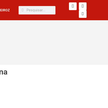
UEIROZ
 na