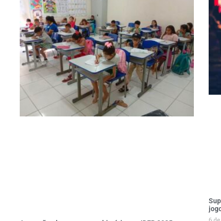
Sup
jog
6 de