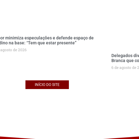
or minimiza especulações e defende espaço de
dino na base: “Tem que estar presente”
 agosto de 2026
Delegados di
Branca que co
6 de agosto de 
INÍCIO DO SITE