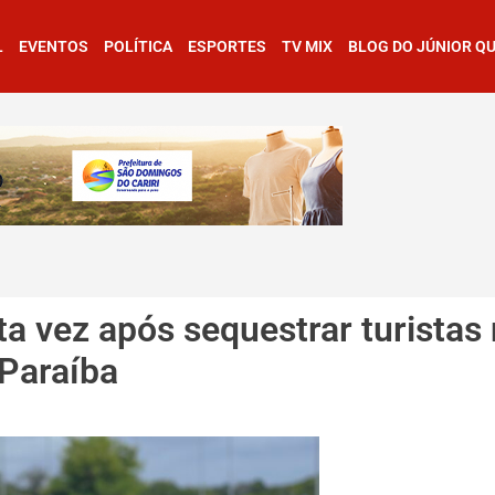
L
EVENTOS
POLÍTICA
ESPORTES
TV MIX
BLOG DO JÚNIOR Q
 vez após sequestrar turistas
Paraíba